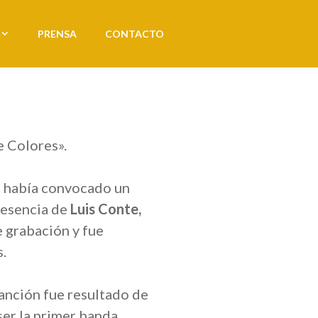
PRENSA
CONTACTO
e Colores».
r había convocado un
resencia de
Luis Conte,
e grabación y fue
.
anción fue resultado de
ser la primer banda