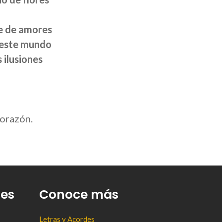
ne de amores
 este mundo
 ilusiones
corazón.
tes
Conoce más
Letras y Acordes