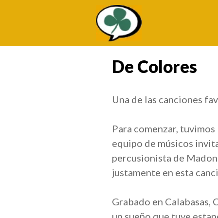
Saltar
al
contenido
De Colores
Una de las canciones fa
Para comenzar, tuvimos 
equipo de músicos invita
percusionista de Madonna
justamente en esta can
Grabado en Calabasas, C
un sueño que tuve estand