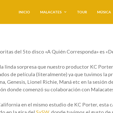
INICIO
MALACATES
TOUR
MÚSICA
voritas del 5to disco «A Quién Corresponda» es «D
la linda sorpresa que nuestro productor KC Porte
dos de película (literalmente) ya que tuvimos la p
, Genesis, Lionel Richie, Maná etc en la sesión d
ción donde comenzó su colaboración con Malacates
alifornia en el mismo estudio de KC Porter, esta c
o en la gira del
SxSW
, donde tuvimos el gusto de 