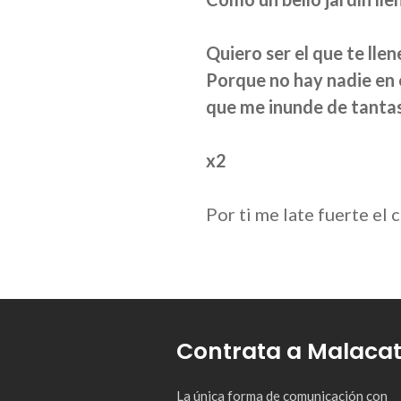
Quiero ser el que te lle
Porque no hay nadie en
que me inunde de tantas
x2
Por ti me late fuerte el 
Contrata a Malaca
La única forma de comunicación con