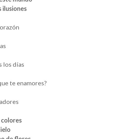
 ilusiones
 corazón
nas
 los días
que te enamores?
radores
 colores
ielo
no de flores