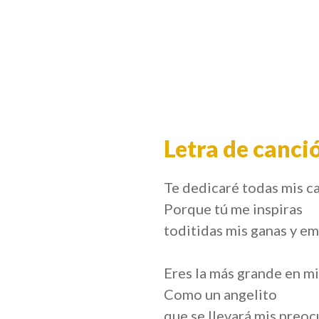
Letra de canci
Te dedicaré todas mis c
Porque tú me inspiras
toditidas mis ganas y e
Eres la más grande en m
Como un angelito
que se llevará mis preo