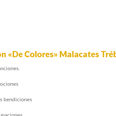
ón «De Colores» Malacates Tré
anciones.
mociones
is bendiciones
cupaciones