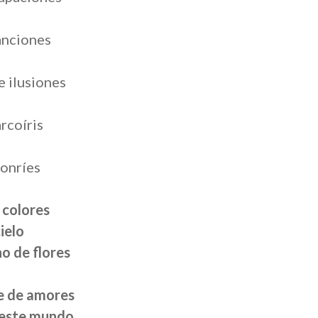
anciones
e ilusiones
rcoíris
sonríes
 colores
ielo
no de flores
ne de amores
 este mundo