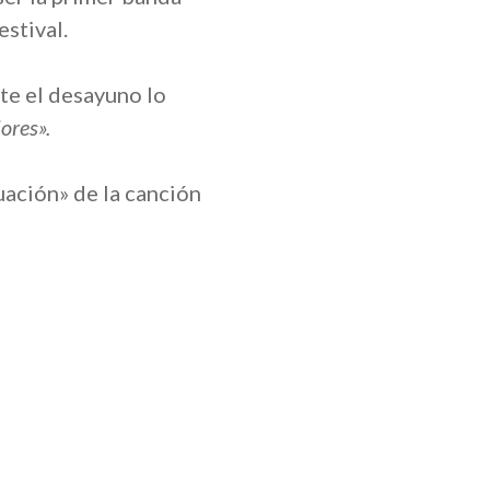
stival.
te el desayuno lo
ores».
uación» de la canción