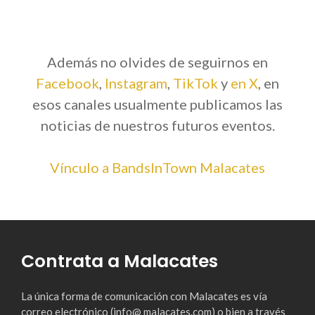
Además no olvides de seguirnos en
Facebook
,
Instagram
,
TikTok
y
en X
, en
esos canales usualmente publicamos las
noticias de nuestros futuros eventos.
Vínculo a BandsInTown Malacates
Contrata a Malacates
La única forma de comunicación con Malacates es vía
correo electrónico (info@ malacates.com) o bien a través