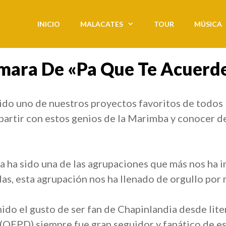
INICIO
MALACATES
TOUR
MÚSICA
mara De «pa Que Te Acuerd
do uno de nuestros proyectos favoritos de todos 
mpartir con estos genios de la Marimba y conocer d
ha sido una de las agrupaciones que más nos ha in
as, esta agrupación nos ha llenado de orgullo por 
ido el gusto de ser fan de Chapinlandia desde lit
 (QEPD) siempre fue gran seguidor y fanático de 