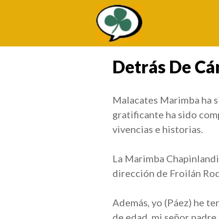
Saltar
al
contenido
Detrás De Cá
Malacates Marimba ha si
gratificante ha sido co
vivencias e historias.
La Marimba Chapinlandia 
dirección de Froilán Rod
Además, yo (Páez) he ten
de edad, mi señor padre