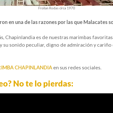
Froilan Rodas circa 1970
eron en una de las razones por las que Malacates 
s, Chapinlandia es de nuestras marimbas favoritas
y su sonido peculiar, digno de admiración y cariño
IMBA CHAPINLANDIA
en sus redes sociales.
deo? No te lo pierdas: