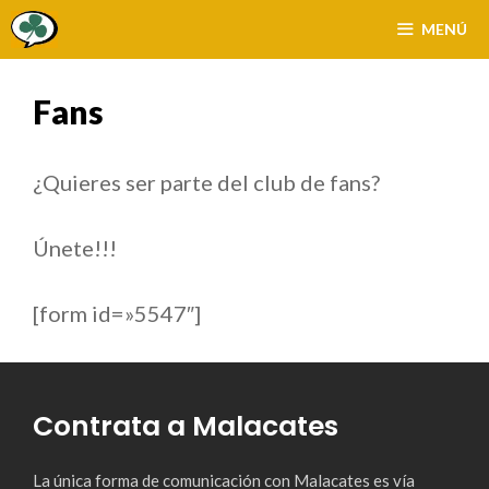
Saltar
MENÚ
al
contenido
Fans
¿Quieres ser parte del club de fans?
Únete!!!
[form id=»5547″]
Contrata a Malacates
La única forma de comunicación con Malacates es vía