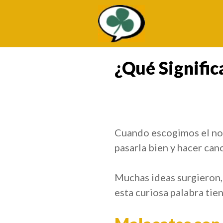
Saltar
al
contenido
¿Qué Signific
¿Qué Es Un M
Cuando escogimos el no
pasarla bien y hacer can
Muchas ideas surgieron,
esta curiosa palabra tien