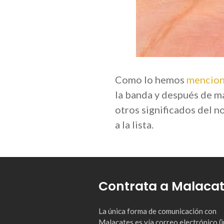
Como lo hemos
mencio
la banda y después de m
otros significados del 
a la lista.
Contrata a Malaca
La única forma de comunicación con
Malacates es vía correo electrónico 