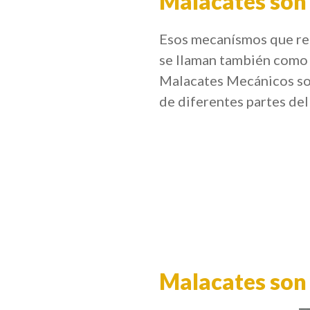
Malacates son
Esos mecanísmos que redu
se llaman también como 
Malacates Mecánicos son
de diferentes partes de
Malacates son