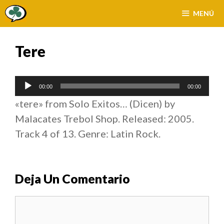
Saltar
MENÚ
al
contenido
Tere
Reproductor
00:00
00:00
de
«tere» from Solo Exitos… (Dicen) by
audio
Malacates Trebol Shop. Released: 2005.
Track 4 of 13. Genre: Latin Rock.
Deja Un Comentario
Comentario