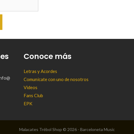
tes
Conoce más
Letras y Acordes
(info@
Comunícate con uno de nosotros
Videos
Fans Club
EPK
Malacates Trébol Shop © 2026 - Barceloneta Music