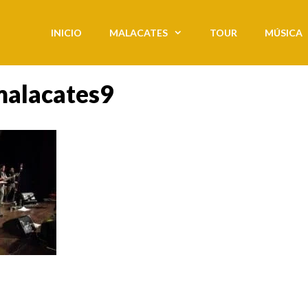
INICIO
MALACATES
TOUR
MÚSICA
malacates9