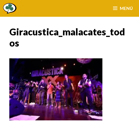
Saltar
MENÚ
al
contenido
Giracustica_malacates_tod
Os