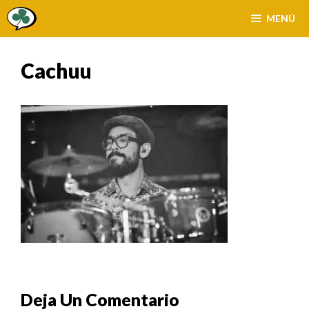
Saltar
MENÚ
al
contenido
Cachuu
Deja Un Comentario