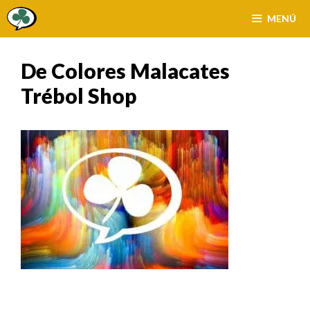
Saltar
MENÚ
al
contenido
De Colores Malacates
Trébol Shop