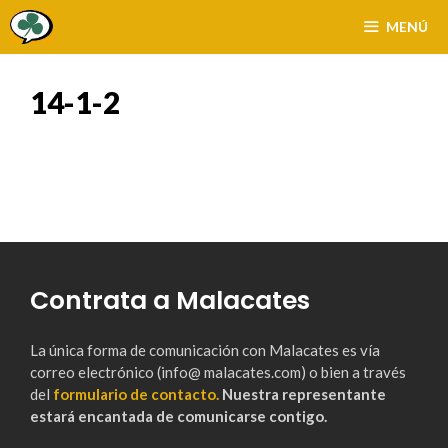
Saltar
MENÚ
al
contenido
14-1-2
Contrata a Malacates
La única forma de comunicación con Malacates es vía
correo electrónico (info@ malacates.com) o bien a través
del
formulario de contacto.
Nuestra representante
estará encantada de comunicarse contigo.