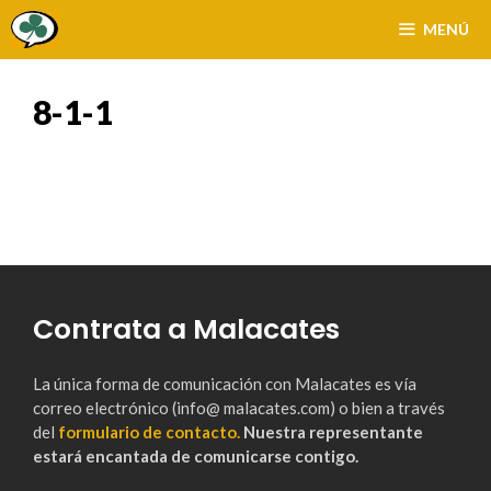
Saltar
MENÚ
al
contenido
8-1-1
Contrata a Malacates
La única forma de comunicación con Malacates es vía
correo electrónico (info@ malacates.com) o bien a través
del
formulario de contacto.
Nuestra representante
estará encantada de comunicarse contigo.