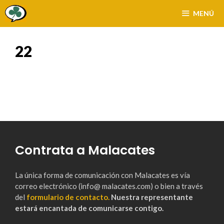
Saltar
MENÚ
al
contenido
22
Contrata a Malacates
La única forma de comunicación con Malacates es vía
correo electrónico (info@ malacates.com) o bien a través
del
formulario de contacto.
Nuestra representante
estará encantada de comunicarse contigo.