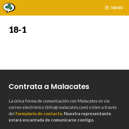
Saltar
MENÚ
al
contenido
18-1
Contrata a Malacates
La única forma de comunicación con Malacates es vía
correo electrónico (info@ malacates.com) o bien a través
del
formulario de contacto.
Nuestra representante
estará encantada de comunicarse contigo.