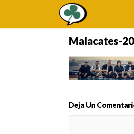
Saltar
al
contenido
Malacates-2
Deja Un Comentari
Comentario