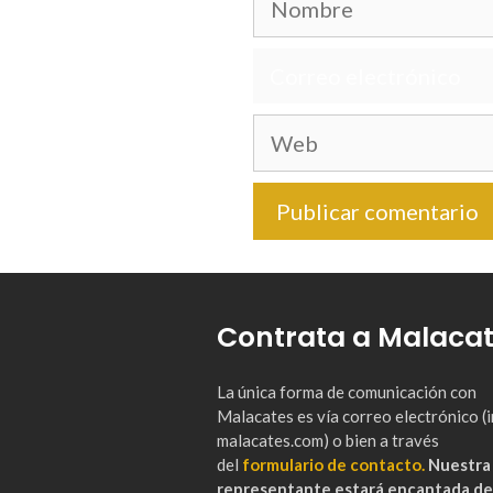
Correo
electrónico
Web
Contrata a Malaca
La única forma de comunicación con
Malacates es vía correo electrónico 
malacates.com) o bien a través
del
formulario de contacto.
Nuestra
representante estará encantada de