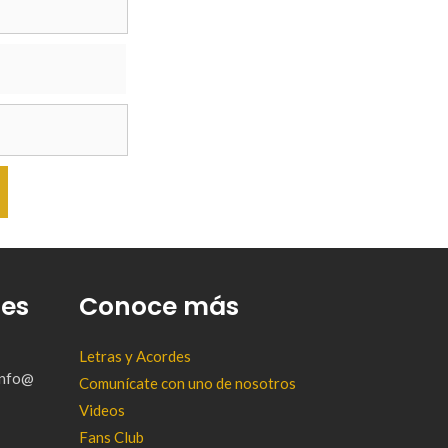
tes
Conoce más
Letras y Acordes
(info@
Comunícate con uno de nosotros
Videos
Fans Club