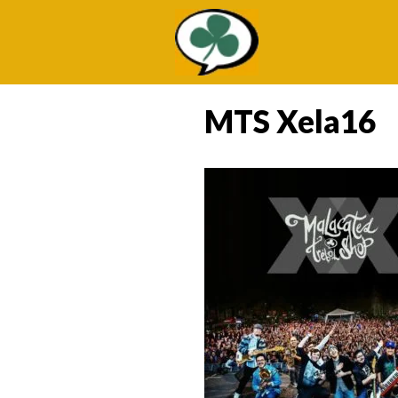
Saltar
al
contenido
MTS Xela16