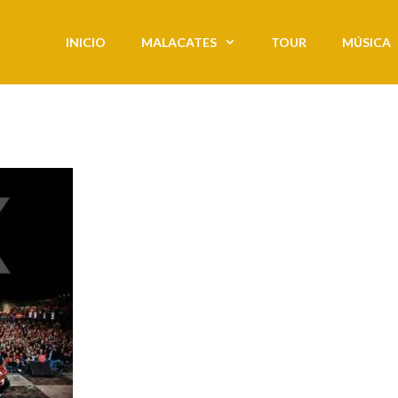
INICIO
MALACATES
TOUR
MÚSICA