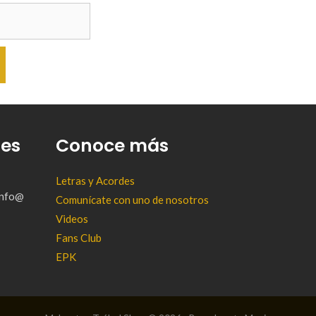
tes
Conoce más
Letras y Acordes
(info@
Comunícate con uno de nosotros
Videos
Fans Club
EPK