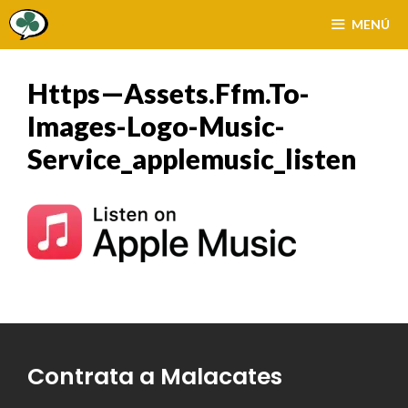
Saltar
MENÚ
al
contenido
Https—Assets.ffm.to-
Images-Logo-Music-
Service_applemusic_listen
Contrata a Malacates