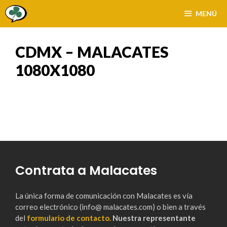
Saltar
MENÚ
al
contenido
CDMX – MALACATES
1080X1080
Contrata a Malacates
La única forma de comunicación con Malacates es vía
correo electrónico (info@ malacates.com) o bien a través
del
formulario de contacto.
Nuestra representante