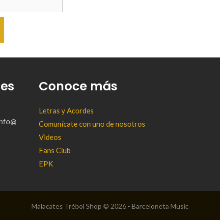
tes
Conoce más
Letras y Acordes
(info@
Comunícate con uno de nosotros
Videos
Fans Club
EPK
Malacates Trébol Shop © 2026 - Barceloneta Music