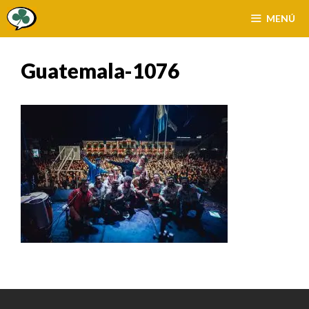
Saltar
MENÚ
al
contenido
Guatemala-1076