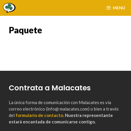
Saltar
MENÚ
al
contenido
Paquete
Contrata a Malacates
La única forma de comunicación con Malacates es vía
correo electrónico (info@ malacates.com) o bien a través
del
formulario de contacto.
Nuestra representante
estará encantada de comunicarse contigo.