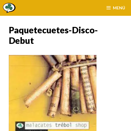
Saltar
MENÚ
al
contenido
Paquetecuetes-Disco-
Debut