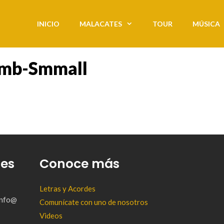
INICIO
MALACATES
TOUR
MÚSICA
umb-Smmall
tes
Conoce más
Letras y Acordes
(info@
Comunícate con uno de nosotros
Videos