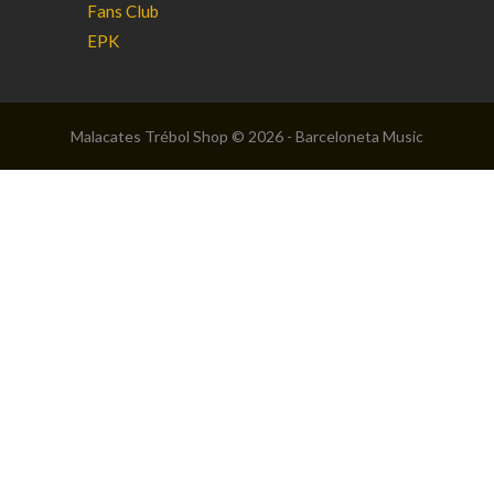
Fans Club
EPK
Malacates Trébol Shop © 2026 - Barceloneta Music