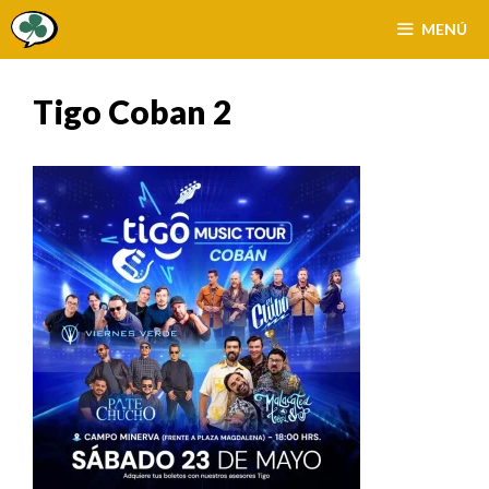
Saltar
MENÚ
al
contenido
Tigo Coban 2