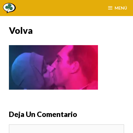
Saltar
MENÚ
al
contenido
Volva
Deja Un Comentario
Comentario