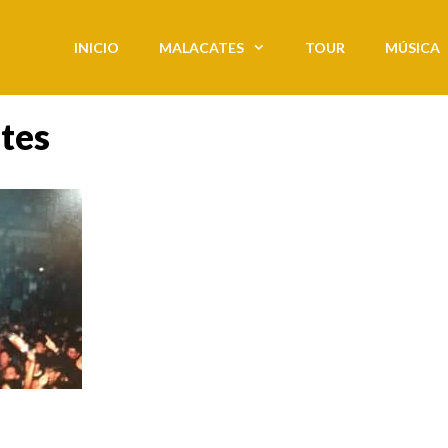
INICIO
MALACATES
TOUR
MÚSICA
tes