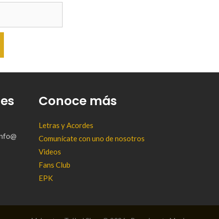
tes
Conoce más
Letras y Acordes
(info@
Comunícate con uno de nosotros
Videos
Fans Club
EPK