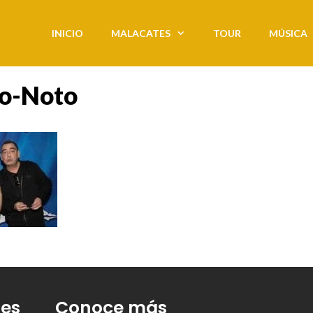
INICIO
MALACATES
TOUR
MÚSICA
o-Noto
tes
Conoce más