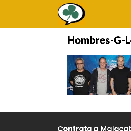
Saltar
al
contenido
Hombres-G-L
Contrata a Malaca