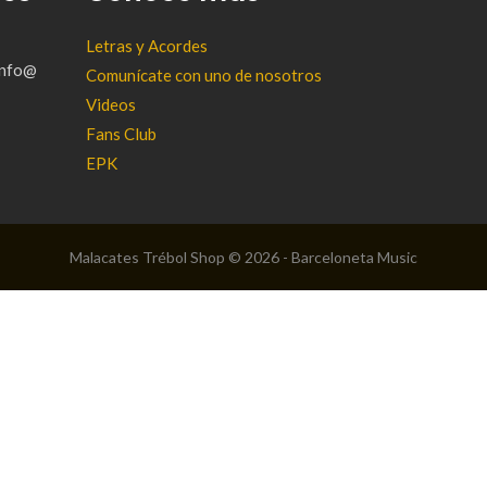
Letras y Acordes
(info@
Comunícate con uno de nosotros
Videos
Fans Club
EPK
Malacates Trébol Shop © 2026 - Barceloneta Music