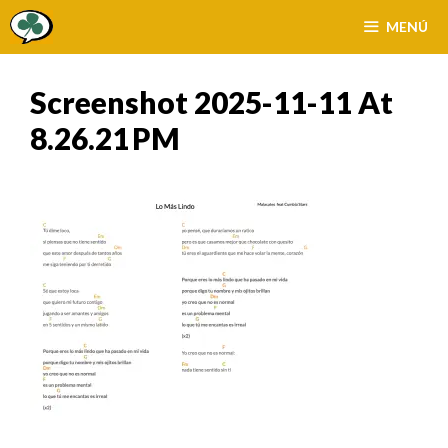
Saltar
MENÚ
al
contenido
Screenshot 2025-11-11 At
8.26.21 PM