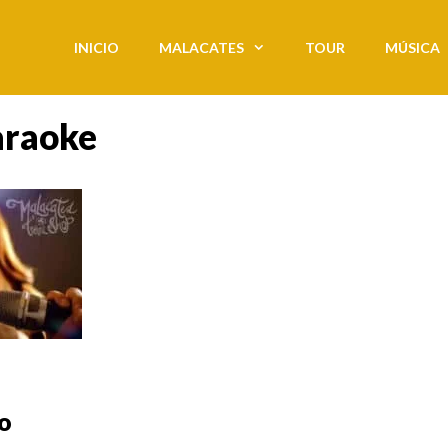
INICIO
MALACATES
TOUR
MÚSICA
araoke
o