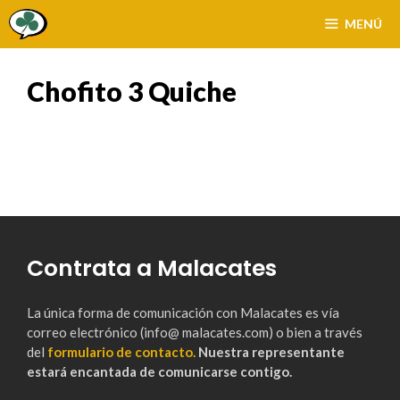
Saltar
MENÚ
al
contenido
Chofito 3 Quiche
Contrata a Malacates
La única forma de comunicación con Malacates es vía
correo electrónico (info@ malacates.com) o bien a través
del
formulario de contacto.
Nuestra representante
estará encantada de comunicarse contigo.