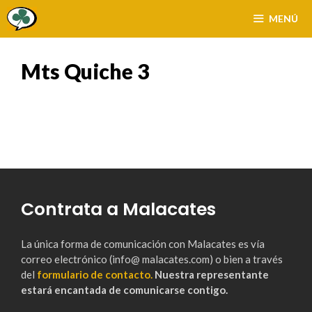
Saltar
MENÚ
al
contenido
Mts Quiche 3
Contrata a Malacates
La única forma de comunicación con Malacates es vía
correo electrónico (info@ malacates.com) o bien a través
del
formulario de contacto.
Nuestra representante
estará encantada de comunicarse contigo.