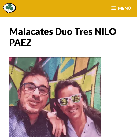
Saltar
MENÚ
al
contenido
Malacates Duo Tres NILO
PAEZ