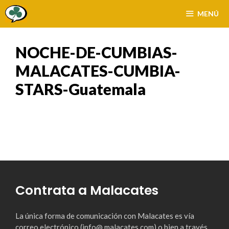
Saltar
MENÚ
al
contenido
NOCHE-DE-CUMBIAS-
MALACATES-CUMBIA-
STARS-Guatemala
Contrata a Malacates
La única forma de comunicación con Malacates es vía
correo electrónico (info@ malacates.com) o bien a través