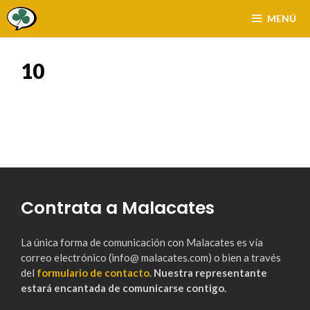
Saltar
MENÚ
al
contenido
10
Contrata a Malacates
La única forma de comunicación con Malacates es vía
correo electrónico (info@ malacates.com) o bien a través
del
formulario de contacto.
Nuestra representante
estará encantada de comunicarse contigo.