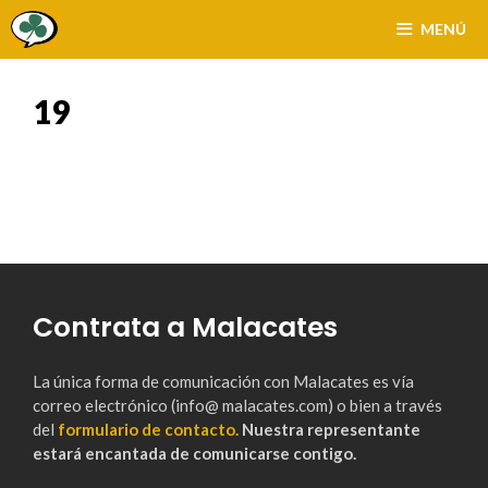
Saltar
MENÚ
al
contenido
19
Contrata a Malacates
La única forma de comunicación con Malacates es vía
correo electrónico (info@ malacates.com) o bien a través
del
formulario de contacto.
Nuestra representante
estará encantada de comunicarse contigo.