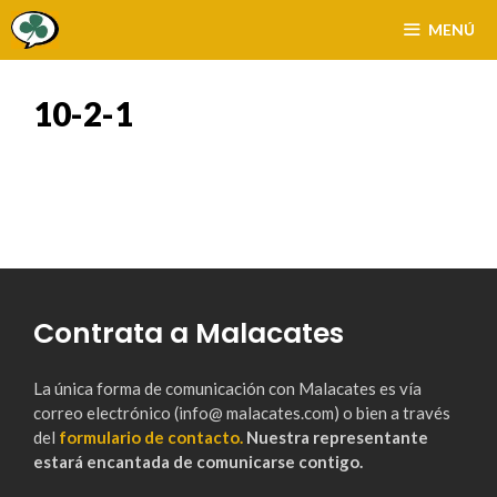
Saltar
MENÚ
al
contenido
10-2-1
Contrata a Malacates
La única forma de comunicación con Malacates es vía
correo electrónico (info@ malacates.com) o bien a través
del
formulario de contacto.
Nuestra representante
estará encantada de comunicarse contigo.