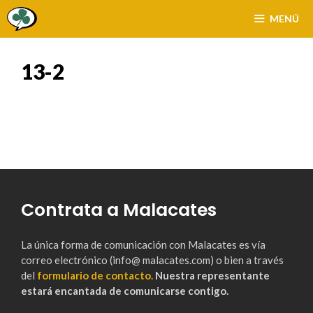
Saltar
MENÚ
al
contenido
13-2
Contrata a Malacates
La única forma de comunicación con Malacates es vía
correo electrónico (info@ malacates.com) o bien a través
del
formulario de contacto.
Nuestra representante
estará encantada de comunicarse contigo.