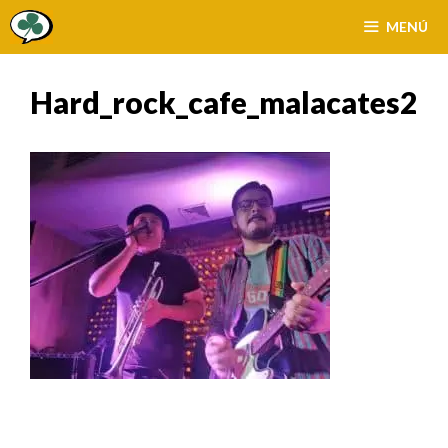
Saltar
MENÚ
al
contenido
Hard_rock_cafe_malacates2