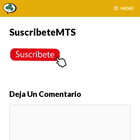
Saltar
MENÚ
al
contenido
SuscribeteMTS
Deja Un Comentario
Comentario