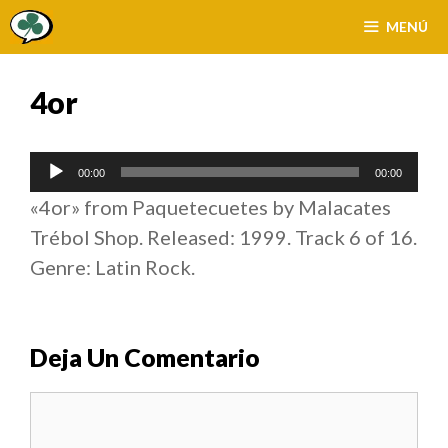
Saltar
MENÚ
al
contenido
4or
Reproductor
00:00
00:00
de
«4or» from Paquetecuetes by Malacates
audio
Trébol Shop. Released: 1999. Track 6 of 16.
Genre: Latin Rock.
Deja Un Comentario
Comentario