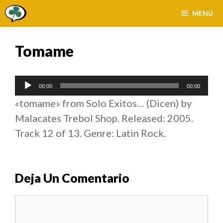
Saltar
MENÚ
al
contenido
Tomame
Reproductor
00:00
00:00
de
«tomame» from Solo Exitos… (Dicen) by
audio
Malacates Trebol Shop. Released: 2005.
Track 12 of 13. Genre: Latin Rock.
Deja Un Comentario
Comentario