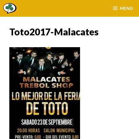
Saltar
MENÚ
al
contenido
Toto2017-Malacates